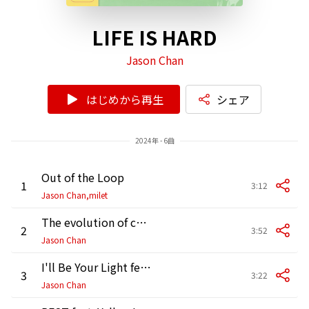
LIFE IS HARD
Jason Chan
はじめから再生
シェア
2024年 - 6曲
Out of the Loop
1
3:12
Jason Chan,milet
The evolution of ckw720
2
3:52
Jason Chan
I'll Be Your Light feat. sica
3
3:22
Jason Chan