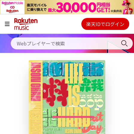
キャンペーン
料金プラン
楽天IDでログイン
Webプレイヤー
使い方
ご契約内容の確認・変更
ヘルプ
初回30日間無料お試し