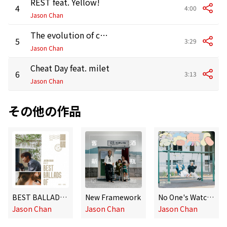
REST feat. Yellow!
4
4:00
Jason Chan
The evolution of ckw720 (Hyperpop Remix) feat. Delta T
5
3:29
Jason Chan
Cheat Day feat. milet
6
3:13
Jason Chan
その他の作品
BEST BALLADS OF
New Framework
No One's Watching
Jason Chan
Jason Chan
Jason Chan