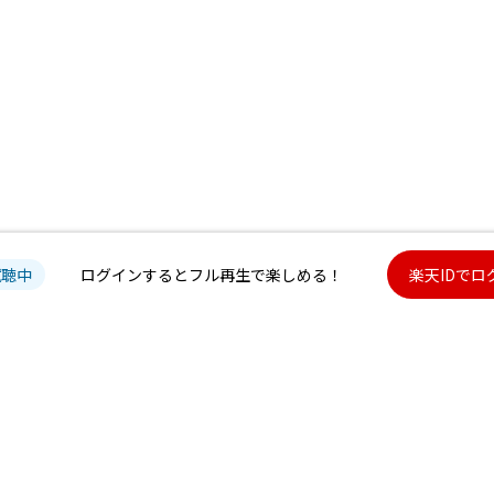
試聴中
ログインするとフル再生で楽しめる！
楽天IDでロ