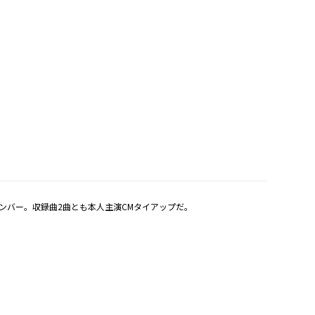
ド・ナンバー。収録曲2曲とも本人主演CMタイアップだ。