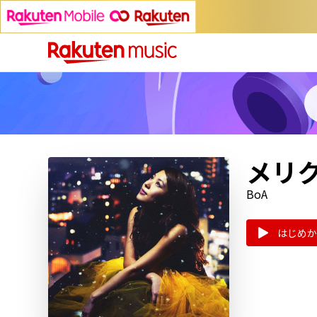
メリ
BoA
はじめか