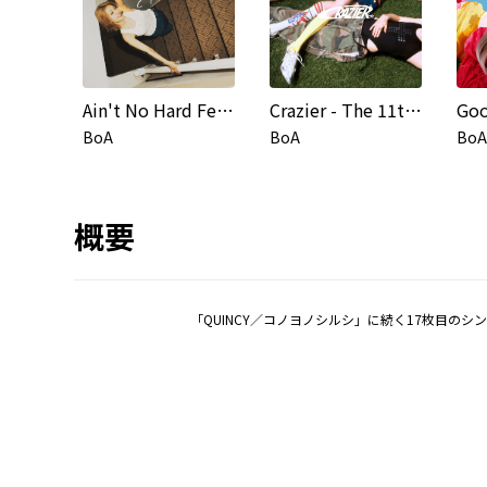
Ain't No Hard Feelings
Crazier - The 11th Album
Goo
BoA
BoA
BoA
概要
「QUINCY／コノヨノシルシ」に続く17枚目のシン