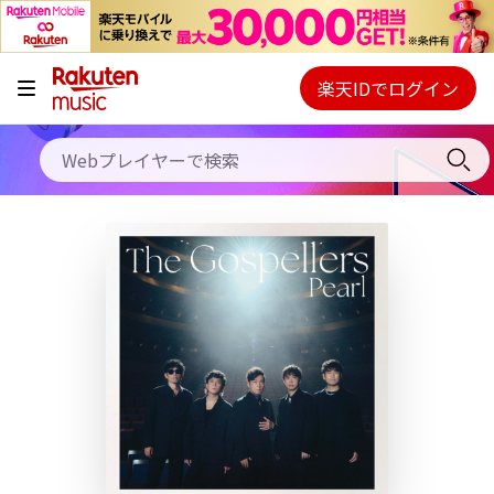
キャンペーン
料金プラン
楽天IDでログイン
Webプレイヤー
使い方
ご契約内容の確認・変更
ヘルプ
初回30日間無料お試し