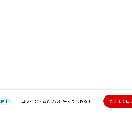
試聴中
ログインするとフル再生で楽しめる！
楽天IDでロ