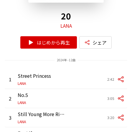
20
LANA
はじめから再生
シェア
2024年 - 12曲
Street Princess
1
2:42
LANA
No.5
2
3:05
LANA
Still Young More Rich (feat. Watson)
3
3:20
LANA