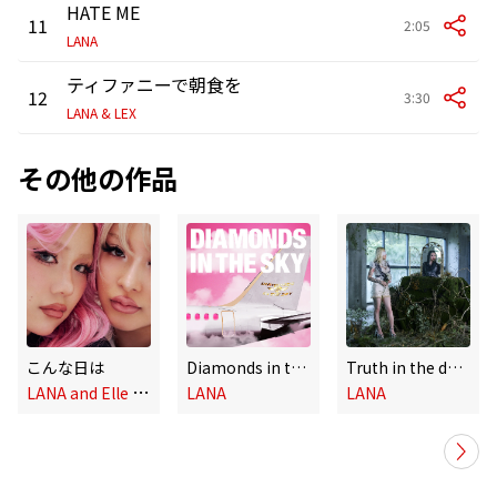
HATE ME
11
2:05
LANA
ティファニーで朝食を
12
3:30
LANA & LEX
その他の作品
こんな日は
Diamonds in the Sky
Truth in the dark
L
ANA and Elle Teresa
LANA
LANA