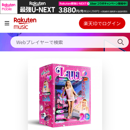
キャンペーン
料金プラン
楽天IDでログイン
Webプレイヤー
使い方
ご契約内容の確認・変更
ヘルプ
初回30日間無料お試し