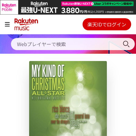
キャンペーン
料金プラン
楽天IDでログイン
Webプレイヤー
使い方
ご契約内容の確認・変更
ヘルプ
初回30日間無料お試し