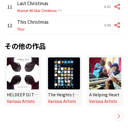
Last Christmas
11
4:42
W
arner All-Star Christmas Collection
This Christmas
12
3:49
Thor
その他の作品
HELDEEP DJ Tools, Pt. 7 - EP
The Heights (Original Soundtrack)
A Helping Heart
Various Artists
Various Artists
Various Artists