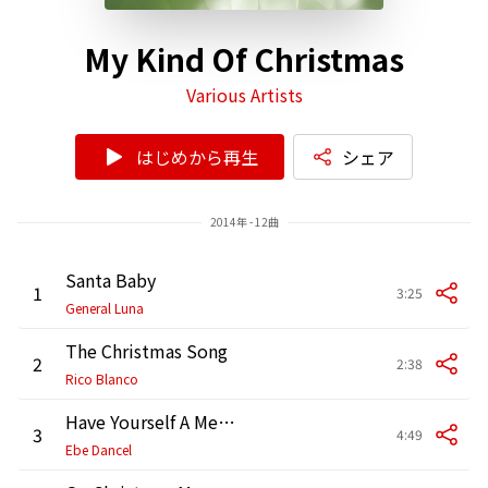
My Kind Of Christmas
Various Artists
はじめから再生
シェア
2014年 - 12曲
Santa Baby
1
3:25
General Luna
The Christmas Song
2
2:38
Rico Blanco
Have Yourself A Merry Little Christmas
3
4:49
Ebe Dancel