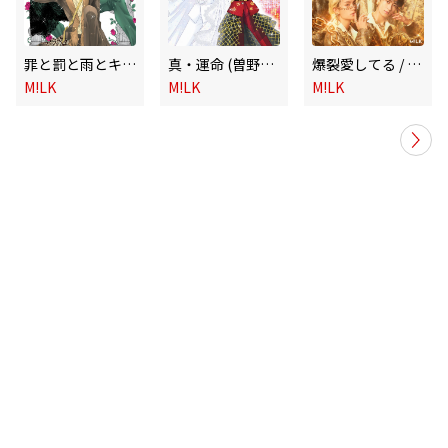
罪と罰と雨とキス (佐野勇斗&吉田仁人)
真・運命 (曽野舜太&山中柔太朗)
爆裂愛してる / 好きすぎて滅!
M!LK
M!LK
M!LK