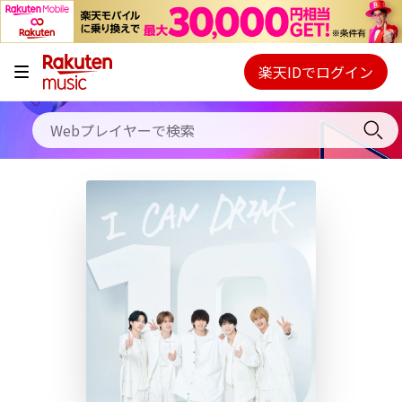
キャンペーン
料金プラン
楽天IDでログイン
Webプレイヤー
使い方
ご契約内容の確認・変更
ヘルプ
初回30日間無料お試し