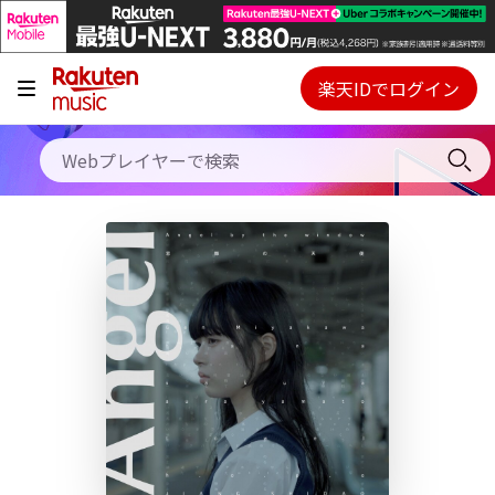
キャンペーン
料金プラン
楽天IDでログイン
Webプレイヤー
使い方
ご契約内容の確認・変更
ヘルプ
初回30日間無料お試し