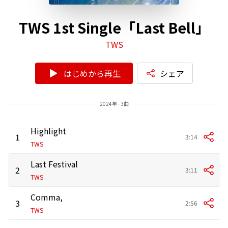
TWS 1st Single「Last Bell」
TWS
はじめから再生
シェア
2024年 - 3曲
Highlight
1
3:14
TWS
Last Festival
2
3:11
TWS
Comma,
3
2:56
TWS