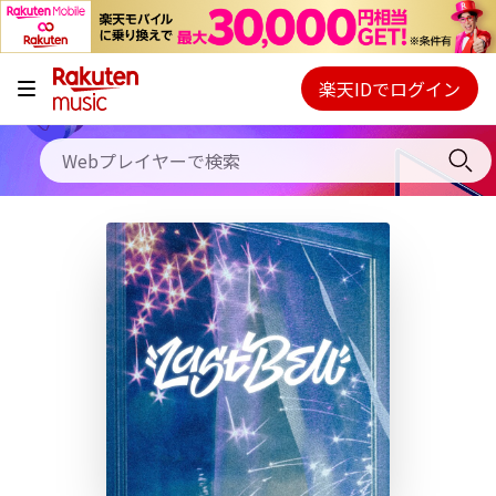
キャンペーン
料金プラン
楽天IDでログイン
Webプレイヤー
使い方
ご契約内容の確認・変更
ヘルプ
初回30日間無料お試し