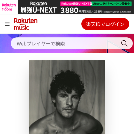
キャンペーン
料金プラン
楽天IDでログイン
Webプレイヤー
使い方
ご契約内容の確認・変更
ヘルプ
初回30日間無料お試し