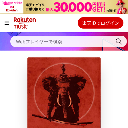
キャンペーン
料金プラン
楽天IDでログイン
Webプレイヤー
使い方
ご契約内容の確認・変更
ヘルプ
初回30日間無料お試し