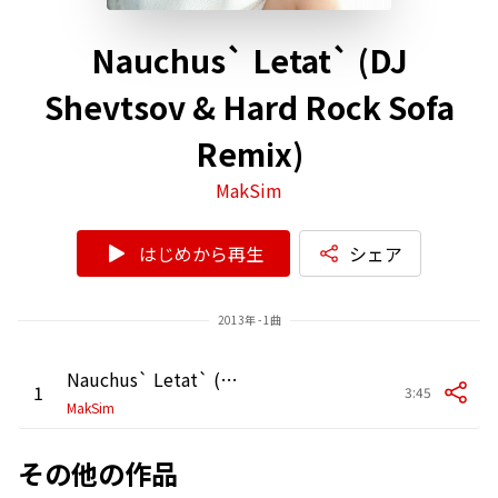
Nauchus` Letat` (DJ
Shevtsov & Hard Rock Sofa
Remix)
MakSim
はじめから再生
シェア
2013年 - 1曲
Nauchus` Letat` (DJ Shevtsov & Hard Rock Sofa Remix)
1
3:45
MakSim
その他の作品