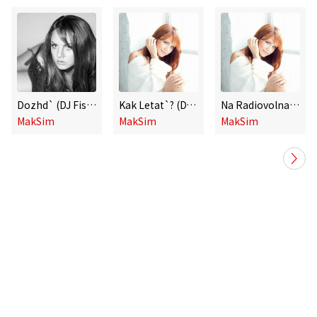
Dozhd` (DJ Fisun & I-DEA Remix)
Kak Letat`? (DJ Shevtsov & Alex Menco Radio Mix)
Na Radiovolnakh (DJ Fisun Remix)
MakSim
MakSim
MakSim