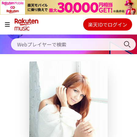
キャンペーン
料金プラン
楽天IDでログイン
Webプレイヤー
使い方
ご契約内容の確認・変更
ヘルプ
初回30日間無料お試し