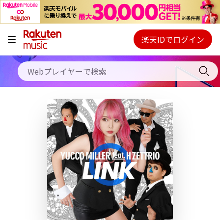
キャンペーン
料金プラン
楽天IDでログイン
Webプレイヤー
使い方
ご契約内容の確認・変更
ヘルプ
初回30日間無料お試し