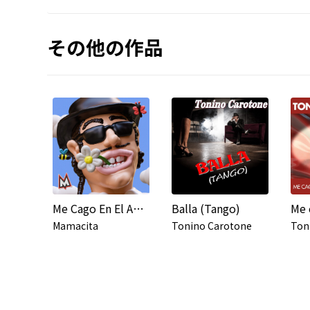
その他の作品
Me Cago En El Amor (Merengue Remix)
Balla (Tango)
Mamacita
Tonino Carotone
Ton