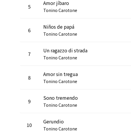
Amor jíbaro
5
Tonino Carotone
Niños de papá
6
Tonino Carotone
Un ragazzo di strada
7
Tonino Carotone
Amor sin tregua
8
Tonino Carotone
Sono tremendo
9
Tonino Carotone
Gerundio
10
Tonino Carotone