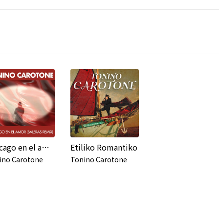
Me cago en el amor (Baleras Remix)
Etiliko Romantiko
ino Carotone
Tonino Carotone