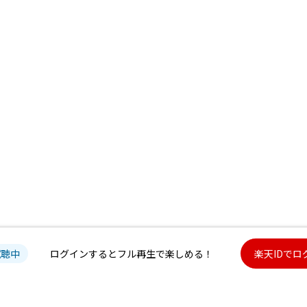
試聴中
ログインするとフル再生で楽しめる！
楽天IDでロ