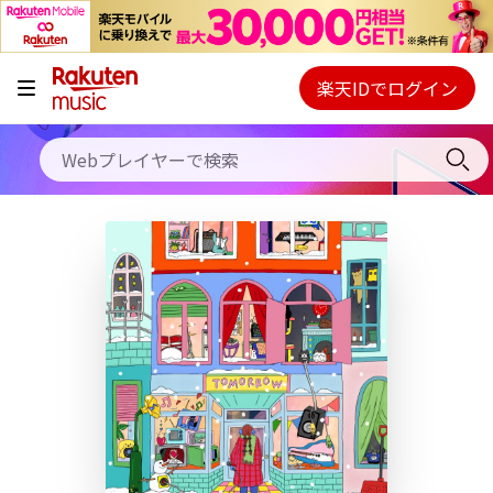
キャンペーン
料金プラン
楽天IDでログイン
Webプレイヤー
使い方
ご契約内容の確認・変更
ヘルプ
初回30日間無料お試し