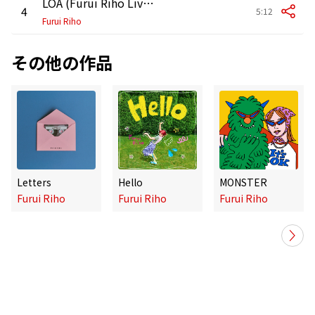
LOA (Furui Riho Live Tour 2024 -Love One Another- at EX THEATER ROPPONGI)
4
5:12
Furui Riho
その他の作品
Letters
Hello
MONSTER
Furui Riho
Furui Riho
Furui Riho