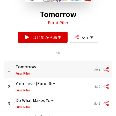
Tomorrow
Furui Riho
はじめから再生
シェア
4曲
Tomorrow
1
2:41
Furui Riho
Your Love (Furui Riho Live Tour 2024 -Love One Another- at EX THEATER ROPPONGI)
2
4:12
Furui Riho
Do What Makes You Happy (Furui Riho Live Tour 2024 -Love One Another- at EX THEATER ROPPONGI)
3
5:45
Furui Riho