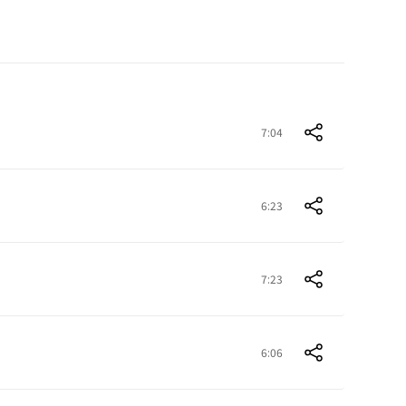
7:04
6:23
7:23
6:06