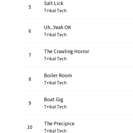
Salt Lick
5
Tribal Tech
Uh...Yeah OK
6
Tribal Tech
The Crawling Horror
7
Tribal Tech
Boiler Room
8
Tribal Tech
Boat Gig
9
Tribal Tech
The Precipice
10
Tribal Tech