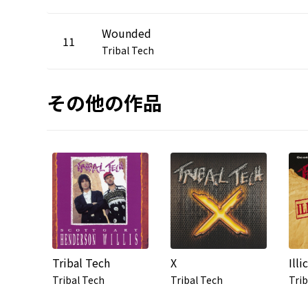
Wounded
11
Tribal Tech
その他の作品
Tribal Tech
X
Illi
Tribal Tech
Tribal Tech
Trib