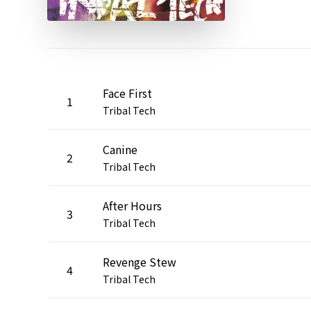
Face First
1
Tribal Tech
Canine
2
Tribal Tech
After Hours
3
Tribal Tech
Revenge Stew
4
Tribal Tech