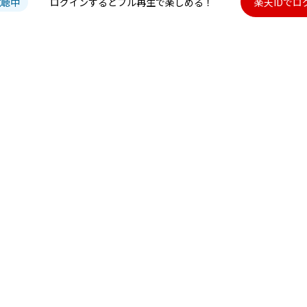
試聴中
ログインするとフル再生で楽しめる！
楽天IDでロ