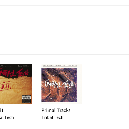
cit
Primal Tracks
al Tech
Tribal Tech