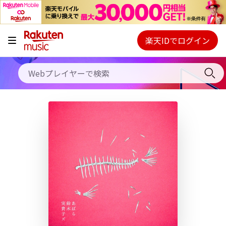
キャンペーン
料金プラン
楽天IDでログイン
Webプレイヤー
使い方
ご契約内容の確認・変更
ヘルプ
初回30日間無料お試し