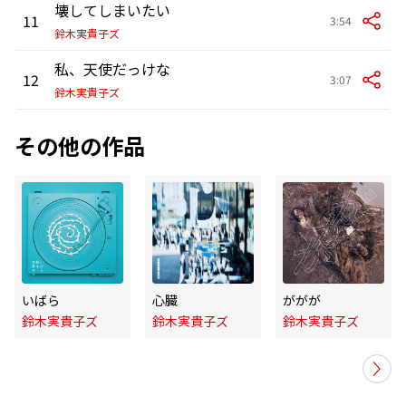
壊してしまいたい
11
3:54
鈴木実貴子ズ
私、天使だっけな
12
3:07
鈴木実貴子ズ
その他の作品
いばら
心臓
ががが
鈴木実貴子ズ
鈴木実貴子ズ
鈴木実貴子ズ