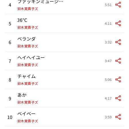
ファッキンミュージック
4
5:51
鈴木実貴子ズ
36℃
5
4:11
鈴木実貴子ズ
ベランダ
6
3:32
鈴木実貴子ズ
ヘイヘイユー
7
3:47
鈴木実貴子ズ
チャイム
8
5:06
鈴木実貴子ズ
あか
9
4:17
鈴木実貴子ズ
ベイベー
10
3:59
鈴木実貴子ズ