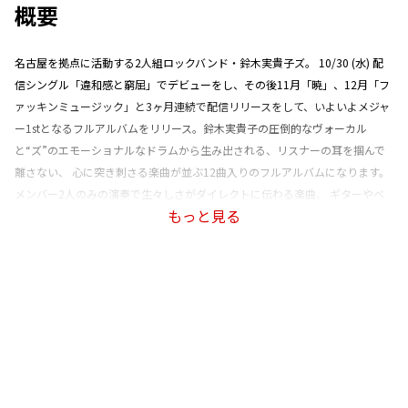
概要
名古屋を拠点に活動する2人組ロックバンド・鈴木実貴子ズ。 10/30 (水) 配
信シングル「違和感と窮屈」でデビューをし、その後11月「暁」、12月「フ
ァッキンミュージック」と3ヶ月連続で配信リリースをして、いよいよメジャ
ー1stとなるフルアルバムをリリース。鈴木実貴子の圧倒的なヴォーカル
と“ズ”のエモーショナルなドラムから生み出される、リスナーの耳を掴んで
離さない、 心に突き刺さる楽曲が並ぶ12曲入りのフルアルバムになります。
メンバー2人のみの演奏で生々しさがダイレクトに伝わる楽曲、 ギターやベ
もっと見る
ースその他の楽器を加えた楽曲、 さらにギターに田渕ひさ子 (ex NUMBER
GIRL) ベースに五味岳久 (LOSTAGE) という豪華アーティスト をゲストに迎え
た楽曲もあり、 バリエーションに富んだバンドの魅力が詰め込まれた作品で
す。 (C)RS