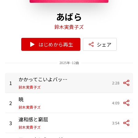
あばら
鈴木実貴子ズ
はじめから再生
シェア
2025年 - 12曲
かかってこいよバッドエンド
1
2:28
鈴木実貴子ズ
暁
2
4:09
鈴木実貴子ズ
違和感と窮屈
3
3:54
鈴木実貴子ズ