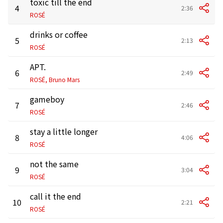
toxic till the end
4
2:36
ROSÉ
drinks or coffee
5
2:13
ROSÉ
APT.
6
2:49
ROSÉ, Bruno Mars
gameboy
7
2:46
ROSÉ
stay a little longer
8
4:06
ROSÉ
not the same
9
3:04
ROSÉ
call it the end
10
2:21
ROSÉ