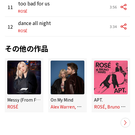
too bad for us
11
3:56
ROSÉ
dance all night
12
3:34
ROSÉ
その他の作品
Messy (From F1® The Movie)
On My Mind
APT.
A
lex Warren, ROSÉ
R
OSÉ, Bruno Mars
ROSÉ