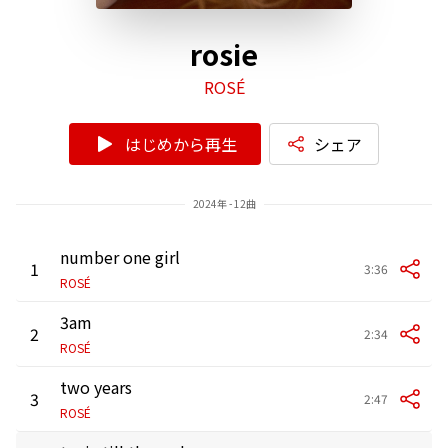
rosie
ROSÉ
はじめから再生
シェア
2024年 - 12曲
number one girl
1
3:36
ROSÉ
3am
2
2:34
ROSÉ
two years
3
2:47
ROSÉ