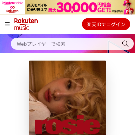
キャンペーン
料金プラン
楽天IDでログイン
Webプレイヤー
使い方
ご契約内容の確認・変更
ヘルプ
初回30日間無料お試し