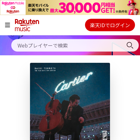
キャンペーン
料金プラン
楽天IDでログイン
Webプレイヤー
使い方
ご契約内容の確認・変更
ヘルプ
初回30日間無料お試し