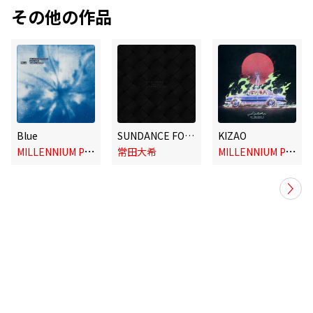
その他の作品
Blue
SUNDANCE FOR BOTTEGA VENETA
KIZAO
M
ILLENNIUM PARADE,Saya Gray,Daniel Caesar,Daiki Tsuneta
M
ILLENNIUM PARADE,Rauw Alejandro,Tainy,Daiki Tsuneta
常田大希