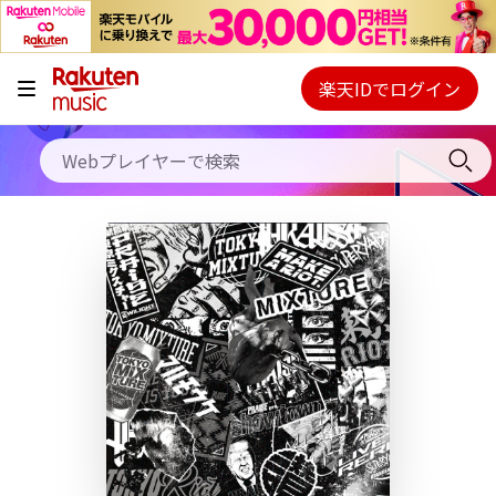
キャンペーン
料金プラン
楽天IDでログイン
Webプレイヤー
使い方
ご契約内容の確認・変更
ヘルプ
初回30日間無料お試し