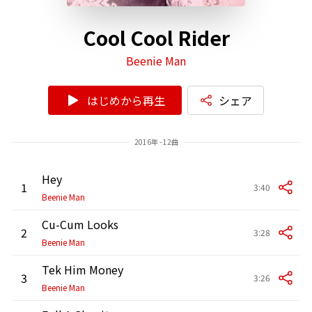
Cool Cool Rider
Beenie Man
はじめから再生
シェア
2016年 - 12曲
Hey
1
3:40
Beenie Man
Cu-Cum Looks
2
3:28
Beenie Man
Tek Him Money
3
3:26
Beenie Man