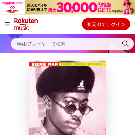
キャンペーン
料金プラン
楽天IDでログイン
Webプレイヤー
使い方
ご契約内容の確認・変更
ヘルプ
初回30日間無料お試し