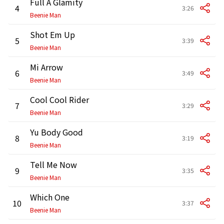
Full A Glamity
4
3:26
Beenie Man
Shot Em Up
5
3:39
Beenie Man
Mi Arrow
6
3:49
Beenie Man
Cool Cool Rider
7
3:29
Beenie Man
Yu Body Good
8
3:19
Beenie Man
Tell Me Now
9
3:35
Beenie Man
Which One
10
3:37
Beenie Man