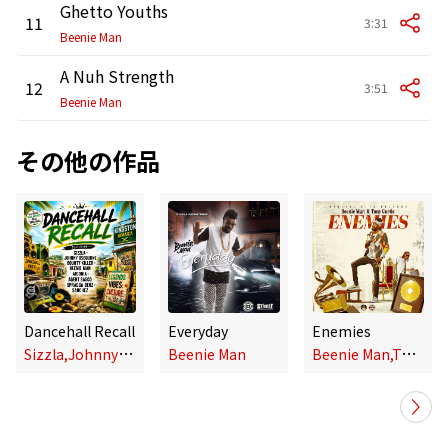
Ghetto Youths
11
3:31
Beenie Man
A Nuh Strength
12
3:51
Beenie Man
その他の作品
Dancehall Recall
Everyday
Enemies
S
izzla,Johnny Osbourne,Beenie Man,Bounty Killer,Aidonia,Agent Sasco,Spragga Benz,Sanchez
B
eenie Man,Tony Curtis
Beenie Man