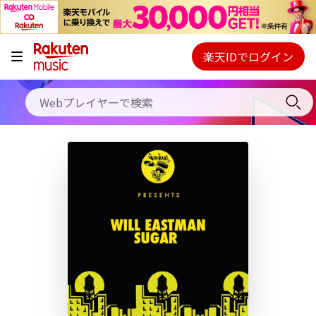
キャンペーン
料金プラン
楽天IDでログイン
Webプレイヤー
使い方
ご契約内容の確認・変更
ヘルプ
初回30日間無料お試し