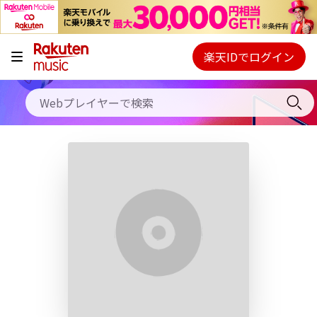
キャンペーン
料金プラン
楽天IDでログイン
Webプレイヤー
使い方
ご契約内容の確認・変更
ヘルプ
初回30日間無料お試し