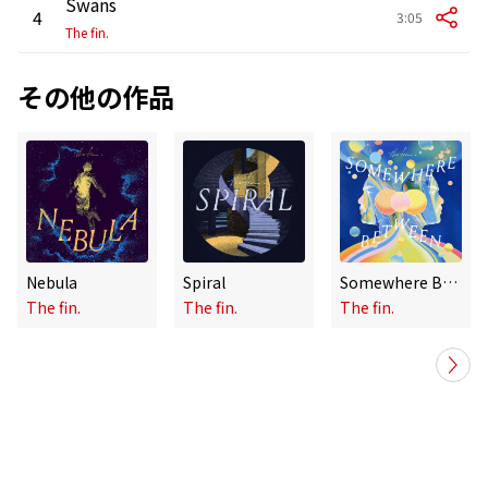
Swans
4
3:05
The fin.
その他の作品
Nebula
Spiral
Somewhere Between
The fin.
The fin.
The fin.