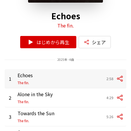
Echoes
The fin.
はじめから再生
シェア
2025年 - 4曲
Echoes
1
2:58
The fin.
Alone in the Sky
2
4:29
The fin.
Towards the Sun
3
5:26
The fin.