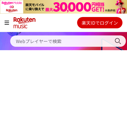
キャンペーン
料金プラン
楽天IDでログイン
Webプレイヤー
使い方
ご契約内容の確認・変更
ヘルプ
初回30日間無料お試し