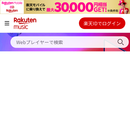
キャンペーン
料金プラン
楽天IDでログイン
Webプレイヤー
使い方
ご契約内容の確認・変更
ヘルプ
初回30日間無料お試し