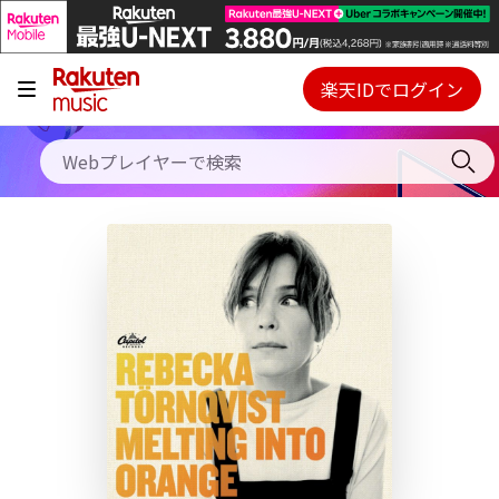
キャンペーン
料金プラン
楽天IDでログイン
Webプレイヤー
使い方
ご契約内容の確認・変更
ヘルプ
初回30日間無料お試し