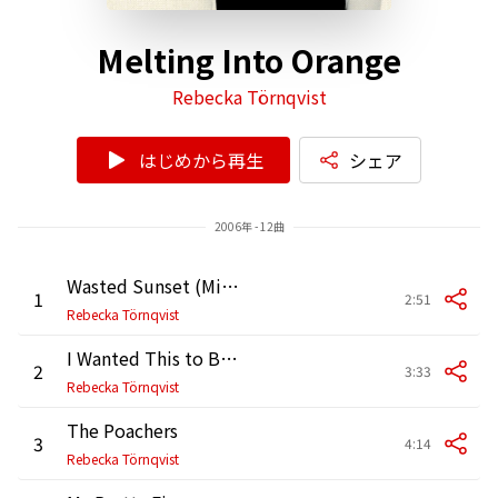
Melting Into Orange
Rebecka Törnqvist
はじめから再生
シェア
2006年 - 12曲
Wasted Sunset (Miss My Kid)
1
2:51
Rebecka Törnqvist
I Wanted This to Be Your Song
2
3:33
Rebecka Törnqvist
The Poachers
3
4:14
Rebecka Törnqvist