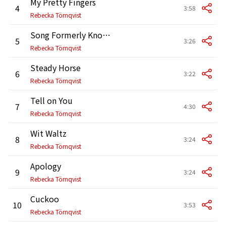
My Pretty Fingers
4
3:58
Rebecka Törnqvist
Song Formerly Known as Alice
5
3:26
Rebecka Törnqvist
Steady Horse
6
3:22
Rebecka Törnqvist
Tell on You
7
4:30
Rebecka Törnqvist
Wit Waltz
8
3:24
Rebecka Törnqvist
Apology
9
3:24
Rebecka Törnqvist
Cuckoo
10
3:53
Rebecka Törnqvist