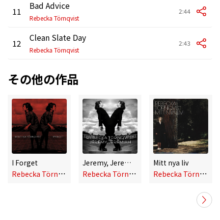
Bad Advice
11
2:44
Rebecka Törnqvist
Clean Slate Day
12
2:43
Rebecka Törnqvist
その他の作品
I Forget
Jeremy, Jeremiah
Mitt nya liv
R
ebecka Törnqvist
R
ebecka Törnqvist
R
ebecka Törnqvist