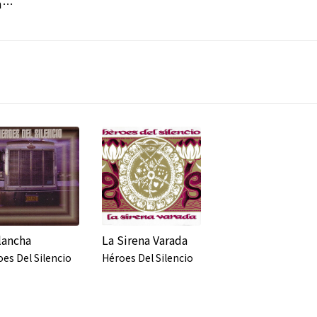
El camino del exceso (Remix) [2000 Remastered Version]
lancha
La Sirena Varada
es Del Silencio
Héroes Del Silencio