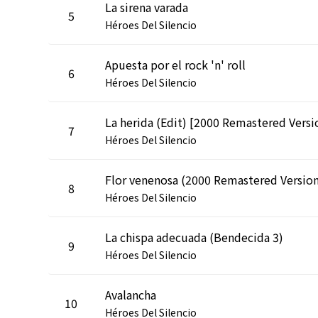
La sirena varada
5
Héroes Del Silencio
Apuesta por el rock 'n' roll
6
Héroes Del Silencio
La herida (Edit) [2000 Remastered Versi
7
Héroes Del Silencio
Flor venenosa (2000 Remastered Versio
8
Héroes Del Silencio
La chispa adecuada (Bendecida 3)
9
Héroes Del Silencio
Avalancha
10
Héroes Del Silencio