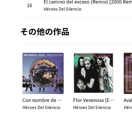
16
Héroes Del Silencio
その他の作品
Con nombre de guerra / Héroe de leyenda
Flor Venenosa (En Directo México)
Ava
Héroes Del Silencio
Héroes Del Silencio
Héro