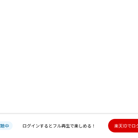
試聴中
ログインするとフル再生で楽しめる！
楽天IDでロ