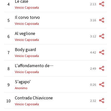
Le case
4
2:13
Vinicio Capossela
Il corvo torvo
5
3:16
Vinicio Capossela
Al veglione
6
3:12
Vinicio Capossela
Body guard
7
4:42
Vinicio Capossela
L'affondamento del Cinastic
8
2:49
Vinicio Capossela
S'agapo'
9
0:26
Anonimo
Contrada Chiavicone
10
2:32
Vinicio Capossela