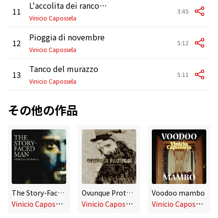
L'accolita dei rancorosi
11
3:45
Vinicio Capossela
Pioggia di novembre
12
5:12
Vinicio Capossela
Tanco del murazzo
13
5:11
Vinicio Capossela
その他の作品
The Story-Faced Man
Ovunque Proteggi
Voodoo mambo
V
inicio Capossela
V
inicio Capossela
V
inicio Capossela