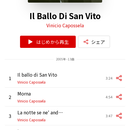
Il Ballo Di San Vito
Vinicio Capossela
はじめから再生
シェア
2005年 - 13曲
Il ballo di San Vito
1
3:24
Vinicio Capossela
Morna
2
4:54
Vinicio Capossela
La notte se ne' andata
3
3:47
Vinicio Capossela