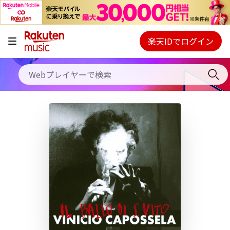
キャンペーン
料金プラン
楽天IDでログイン
Webプレイヤー
使い方
ご契約内容の確認・変更
ヘルプ
初回30日間無料お試し