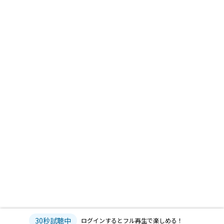
30秒試聴中
ログインするとフル再生で楽しめる！