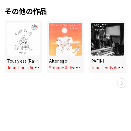
その他の作品
Tout y est (Radio Edit)
Alter ego
PAFINI
J
ean-Louis Aubert
S
ohane & Jean-Louis Aubert
J
ean-Louis Aubert