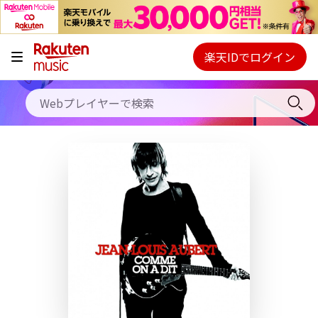
キャンペーン
料金プラン
楽天IDでログイン
Webプレイヤー
使い方
ご契約内容の確認・変更
ヘルプ
初回30日間無料お試し