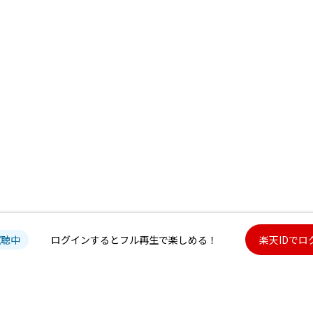
試聴中
ログインするとフル再生で楽しめる！
楽天IDでロ