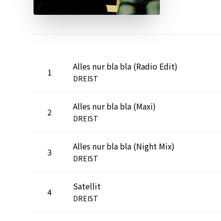
Alles nur bla bla (Radio Edit)
1
DREIST
Alles nur bla bla (Maxi)
2
DREIST
Alles nur bla bla (Night Mix)
3
DREIST
Satellit
4
DREIST