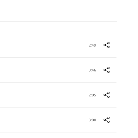
2:49
3:46
2:05
3:00