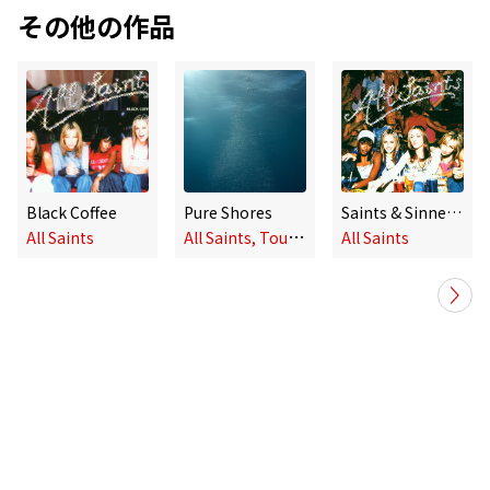
その他の作品
Black Coffee
Pure Shores
Saints & Sinners (25th Anniversary Edition)
A
ll Saints, Tourist
All Saints
All Saints