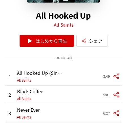
All Hooked Up
All Saints
はじめから再生
シェア
2006年 - 3曲
All Hooked Up (Single Version)
1
3:49
All Saints
Black Coffee
2
5:01
All Saints
Never Ever
3
6:27
All Saints