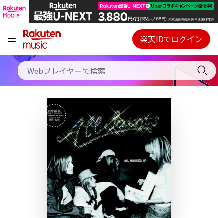
キャンペーン
料金プラン
楽天IDでログイン
Webプレイヤー
使い方
ご契約内容の確認・変更
ヘルプ
初回30日間無料お試し