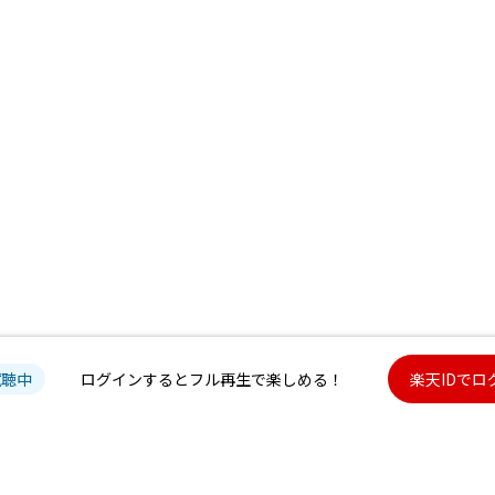
試聴中
ログインするとフル再生で楽しめる！
楽天IDでロ