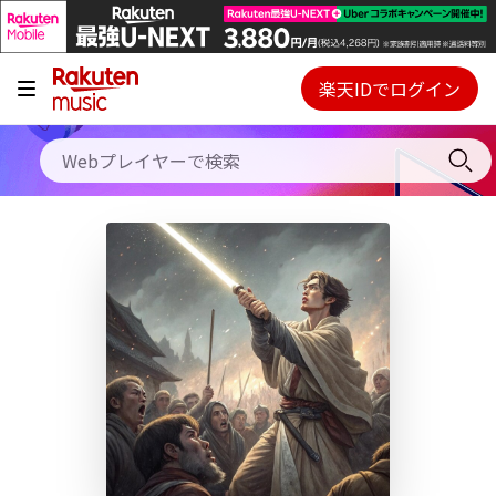
キャンペーン
料金プラン
楽天IDでログイン
Webプレイヤー
使い方
ご契約内容の確認・変更
ヘルプ
初回30日間無料お試し