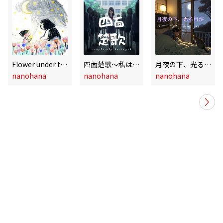
Flower under the Stars
四面楚歌～私は負けない!
月夜の下、光る目が
nanohana
nanohana
nanohana