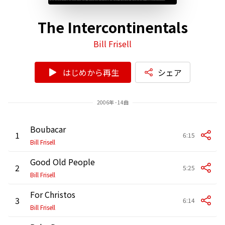
The Intercontinentals
Bill Frisell
はじめから再生
シェア
2006年 - 14曲
Boubacar
1
6:15
Bill Frisell
Good Old People
2
5:25
Bill Frisell
For Christos
3
6:14
Bill Frisell