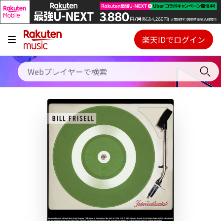
キャンペーン
料金プラン
楽天IDでログイン
Webプレイヤー
使い方
ご契約内容の確認・変更
ヘルプ
初回30日間無料お試し