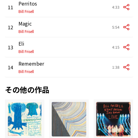
Perritos
11
4:33
Bill Frisell
Magic
12
5:54
Bill Frisell
Eli
13
4:15
Bill Frisell
Remember
14
1:38
Bill Frisell
その他の作品