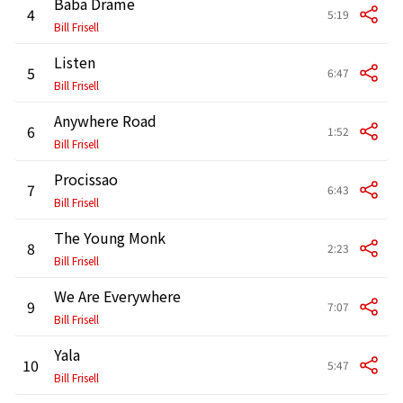
Baba Drame
4
5:19
Bill Frisell
Listen
5
6:47
Bill Frisell
Anywhere Road
6
1:52
Bill Frisell
Procissao
7
6:43
Bill Frisell
The Young Monk
8
2:23
Bill Frisell
We Are Everywhere
9
7:07
Bill Frisell
Yala
10
5:47
Bill Frisell