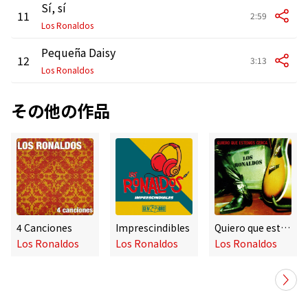
Sí, sí
11
2:59
Los Ronaldos
Pequeña Daisy
12
3:13
Los Ronaldos
その他の作品
4 Canciones
Imprescindibles
Quiero que estemos cerca (En directo en Cinearte 20 marzo 1996)
Los Ronaldos
Los Ronaldos
Los Ronaldos