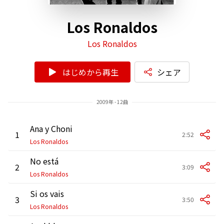
Los Ronaldos
Los Ronaldos
はじめから再生
シェア
2009年 - 12曲
Ana y Choni
1
2:52
Los Ronaldos
No está
2
3:09
Los Ronaldos
Si os vais
3
3:50
Los Ronaldos