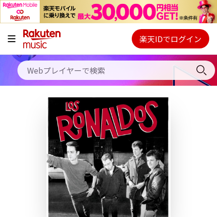
キャンペーン
料金プラン
楽天IDでログイン
Webプレイヤー
使い方
ご契約内容の確認・変更
ヘルプ
初回30日間無料お試し