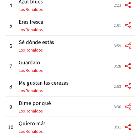
Azul blues
4
2:23
Los Ronaldos
Eres fresca
5
2:51
Los Ronaldos
Sé dónde estás
6
3:59
Los Ronaldos
Guardalo
7
3:28
Los Ronaldos
Me gustan las cerezas
8
2:53
Los Ronaldos
Dime por qué
9
3:30
Los Ronaldos
Quiero más
10
3:31
Los Ronaldos