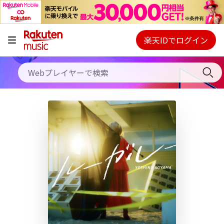
キャンペーン
料金プラン
楽天IDでログイン
Webプレイヤー
使い方
ご契約内容の確認・変更
ヘルプ
初回30日間無料お試し