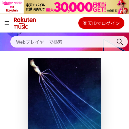
キャンペーン
料金プラン
楽天IDでログイン
Webプレイヤー
使い方
ご契約内容の確認・変更
ヘルプ
初回30日間無料お試し