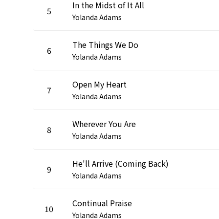
In the Midst of It All
5
Yolanda Adams
The Things We Do
6
Yolanda Adams
Open My Heart
7
Yolanda Adams
Wherever You Are
8
Yolanda Adams
He'll Arrive (Coming Back)
9
Yolanda Adams
Continual Praise
10
Yolanda Adams