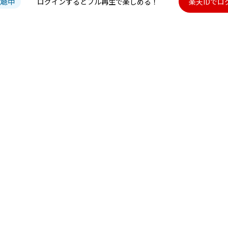
試聴中
ログインするとフル再生で楽しめる！
楽天IDでロ