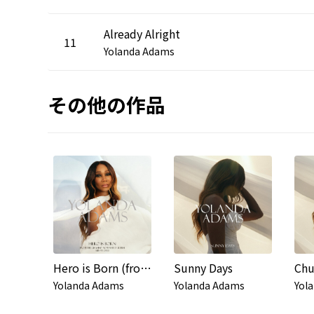
Already Alright
11
Yolanda Adams
その他の作品
Hero is Born (from the Grammy nominated album Sunny Days)
Sunny Days
Chu
Yolanda Adams
Yolanda Adams
Yol