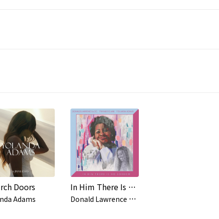
rch Doors
In Him There Is No Sorrow
D
onald Lawrence & Co.,Yolanda Adams
anda Adams