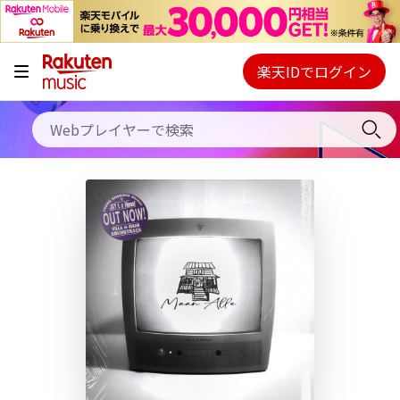
キャンペーン
料金プラン
楽天IDでログイン
Webプレイヤー
使い方
ご契約内容の確認・変更
ヘルプ
初回30日間無料お試し