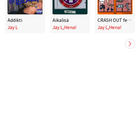
Addikti
Aikalisä
CRASH OUT feat. Tommy Lindgren
Jay L
Jay L,Hena!
Jay L,Hena!