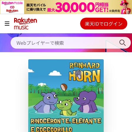
キャンペーン
料金プラン
楽天IDでログイン
Webプレイヤー
使い方
ご契約内容の確認・変更
ヘルプ
初回30日間無料お試し