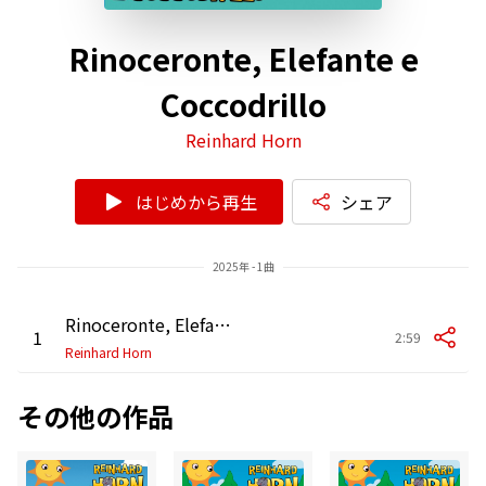
Rinoceronte, Elefante e
Coccodrillo
Reinhard Horn
はじめから再生
シェア
2025年 - 1曲
Rinoceronte, Elefante e Coccodrillo
1
2:59
Reinhard Horn
その他の作品