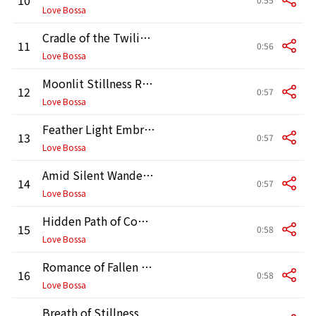
Love Bossa
Cradle of the Twilight
11
0:56
Love Bossa
Moonlit Stillness Reflects
12
0:57
Love Bossa
Feather Light Embrace
13
0:57
Love Bossa
Amid Silent Wanderings
14
0:57
Love Bossa
Hidden Path of Comfort
15
0:58
Love Bossa
Romance of Fallen Light
16
0:58
Love Bossa
Breath of Stillness