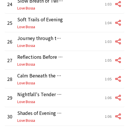
Slow Breath of Twilight
24
1:03
Love Bossa
Soft Trails of Evening
25
1:04
Love Bossa
Journey through the Silence
26
1:03
Love Bossa
Reflections Before Daybreak
27
1:05
Love Bossa
Calm Beneath the Skyline
28
1:05
Love Bossa
Nightfall's Tender Echo
29
1:06
Love Bossa
Shades of Evening Repose
30
1:06
Love Bossa