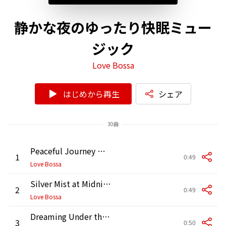
静かな夜のゆったり快眠ミュー
ジック
Love Bossa
はじめから再生
シェア
30曲
Peaceful Journey Within
1
0:49
Love Bossa
Silver Mist at Midnight
2
0:49
Love Bossa
Dreaming Under the Sky
3
0:50