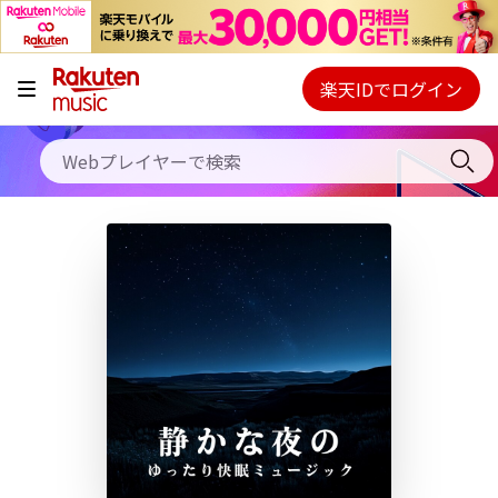
キャンペーン
料金プラン
楽天IDでログイン
Webプレイヤー
使い方
ご契約内容の確認・変更
ヘルプ
初回30日間無料お試し