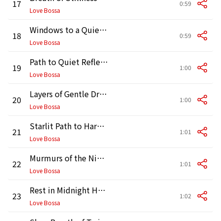
17
0:59
Love Bossa
Windows to a Quiet Soul
18
0:59
Love Bossa
Path to Quiet Reflections
19
1:00
Love Bossa
Layers of Gentle Dreams
20
1:00
Love Bossa
Starlit Path to Harmony
21
1:01
Love Bossa
Murmurs of the Night Air
22
1:01
Love Bossa
Rest in Midnight Harmony
23
1:02
Love Bossa