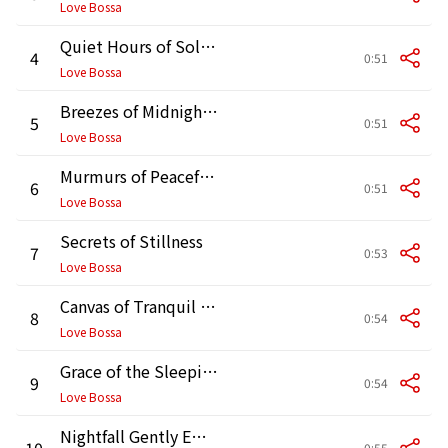
Love Bossa
Quiet Hours of Solace
4
0:51
Love Bossa
Breezes of Midnight Calm
5
0:51
Love Bossa
Murmurs of Peaceful Wind
6
0:51
Love Bossa
Secrets of Stillness
7
0:53
Love Bossa
Canvas of Tranquil Dreams
8
0:54
Love Bossa
Grace of the Sleeping World
9
0:54
Love Bossa
Nightfall Gently Embraced
10
0:55