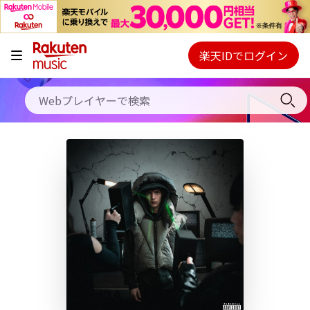
キャンペーン
料金プラン
楽天IDでログイン
Webプレイヤー
使い方
ご契約内容の確認・変更
ヘルプ
初回30日間無料お試し