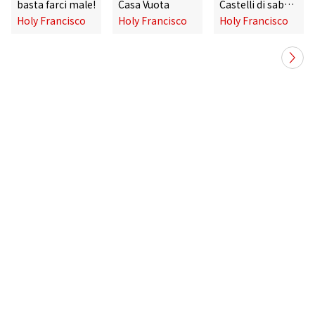
basta farci male!
Casa Vuota
Castelli di sabbia
Holy Francisco
Holy Francisco
Holy Francisco