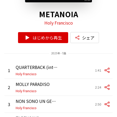
METANOIA
Holy Francisco
はじめから再生
シェア
2025年 - 7曲
QUARTERBACK (intro)
1
1:41
Holy Francisco
MOLLY PARADISO
2
2:24
Holy Francisco
NON SONO UN GENTLEMAN
3
2:50
Holy Francisco