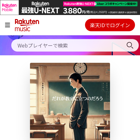
キャンペーン
料金プラン
楽天IDでログイン
Webプレイヤー
使い方
ご契約内容の確認・変更
ヘルプ
初回30日間無料お試し