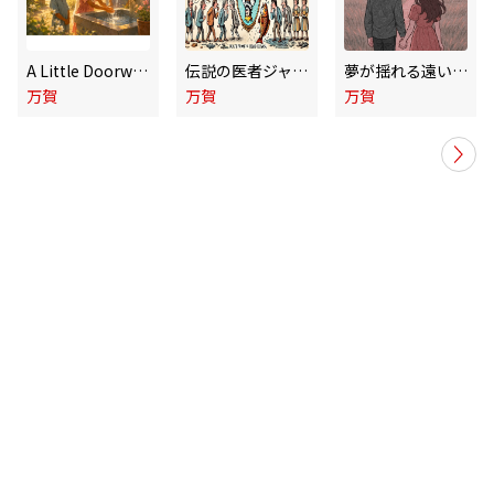
A Little Doorway to Tomorrow
伝説の医者ジャック
夢が揺れる遠い空にも
万賀
万賀
万賀