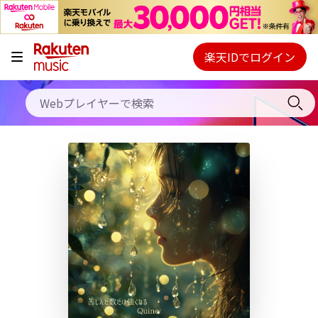
キャンペーン
料金プラン
楽天IDでログイン
Webプレイヤー
使い方
ご契約内容の確認・変更
ヘルプ
初回30日間無料お試し