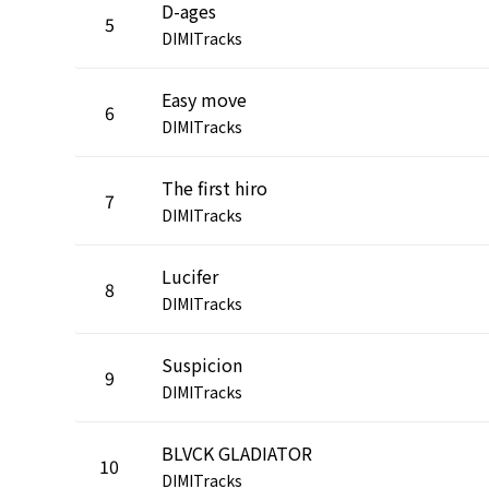
D-ages
5
DIMITracks
Easy move
6
DIMITracks
The first hiro
7
DIMITracks
Lucifer
8
DIMITracks
Suspicion
9
DIMITracks
BLVCK GLADIATOR
10
DIMITracks