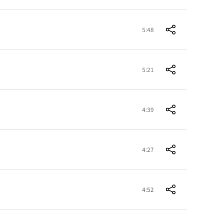
5:48
5:21
4:39
4:27
4:52