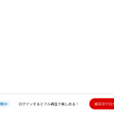
試聴中
ログインするとフル再生で楽しめる！
楽天IDでロ