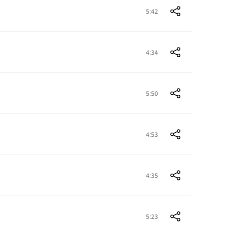
5:42
4:34
5:50
4:53
4:35
5:23