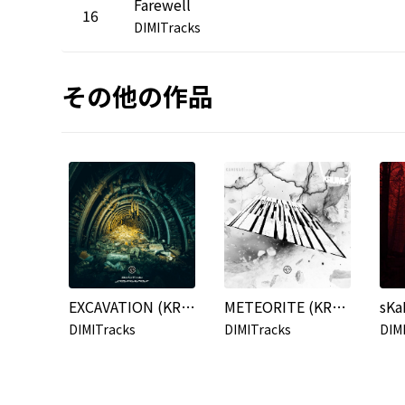
Farewell
16
DIMITracks
その他の作品
EXCAVATION (KRUMP)
METEORITE (KRUMP)
sKa
DIMITracks
DIMITracks
DIM