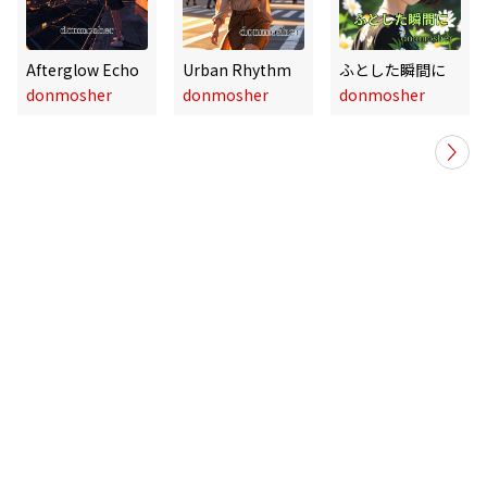
Afterglow Echo
Urban Rhythm
ふとした瞬間に
donmosher
donmosher
donmosher