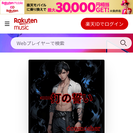
キャンペーン
料金プラン
楽天IDでログイン
Webプレイヤー
使い方
ご契約内容の確認・変更
ヘルプ
初回30日間無料お試し