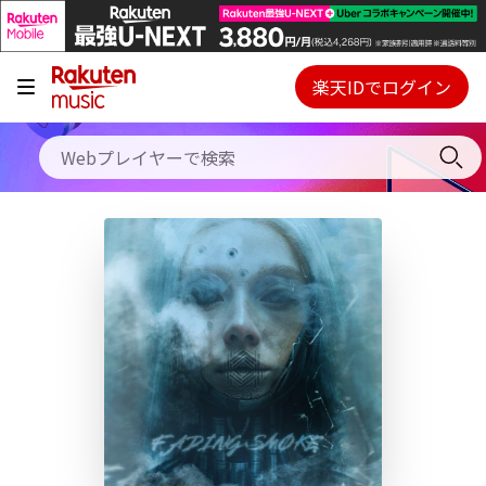
キャンペーン
料金プラン
楽天IDでログイン
Webプレイヤー
使い方
ご契約内容の確認・変更
ヘルプ
初回30日間無料お試し