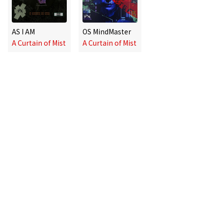
AS I AM
OS MindMaster
A Curtain of Mist
A Curtain of Mist