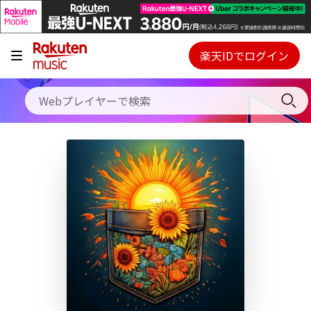
キャンペーン
料金プラン
楽天IDでログイン
Webプレイヤー
使い方
ご契約内容の確認・変更
ヘルプ
初回30日間無料お試し