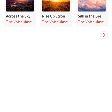
Across the Sky
Rise Up Stronger
Silk in the Breeze
T
he Voice Master
T
he Voice Master
T
he Voice Master