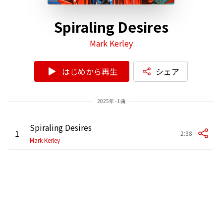
Spiraling Desires
Mark Kerley
はじめから再生
シェア
2025年 - 1曲
Spiraling Desires
1
2:38
Mark Kerley