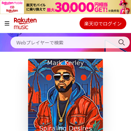
キャンペーン
料金プラン
楽天IDでログイン
Webプレイヤー
使い方
ご契約内容の確認・変更
ヘルプ
初回30日間無料お試し